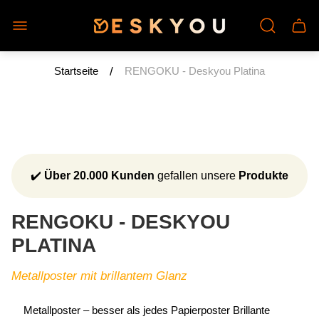
Laden-
Schu
Logo"
des
Wage
/
Startseite
RENGOKU - Deskyou Platina
✔️
Über 20.000 Kunden
gefallen unsere
Produkte
RENGOKU - DESKYOU
PLATINA
Metallposter mit brillantem Glanz
Metallposter – besser als jedes Papierposter Brillante