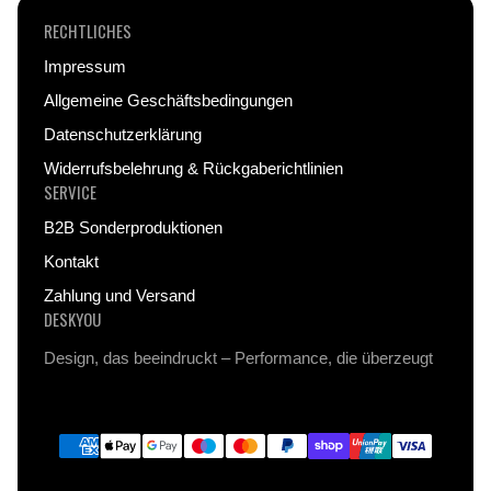
RECHTLICHES
Du erhältst zu jedem Bild kostenlos einen
Magnet-
Impressum
Kleber
und eine zusätzliche Sicherung, damit dein
Allgemeine Geschäftsbedingungen
Kunstwerk stabil hält, ohne die Wand zu
beschädigen.
Datenschutzerklärung
Widerrufsbelehrung & Rückgaberichtlinien
Das System funktioniert auf nahezu
allen
SERVICE
Oberflächen
, egal ob Tapete, Putz oder Holz, und
B2B Sonderproduktionen
hinterlässt keine Flecken oder Löcher.
Kontakt
Zahlung und Versand
DESKYOU
Design, das beeindruckt – Performance, die überzeugt