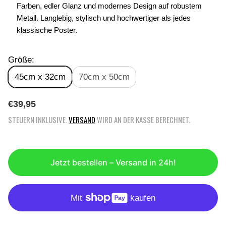
Farben, edler Glanz und modernes Design auf robustem
Metall. Langlebig, stylisch und hochwertiger als jedes
klassische Poster.
Größe:
45cm x 32cm
70cm x 50cm
R
€39,95
E
STEUERN INKLUSIVE.
VERSAND
WIRD AN DER KASSE BERECHNET.
G
U
L
Ä
Jetzt bestellen – Versand in 24h!
R
E
R
P
R
E