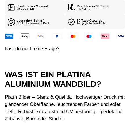
I
Kostenloser Versand
Bezahlen in 30 Tagen
S
ab 50€ in DE
mit Klarna
gestochen Scharf
30 Tage Garantie
FULL HD -Premium Print
Auf jegliche Produkte
hast du noch eine Frage?
WAS IST EIN PLATINA
ALUMINIUM WANDBILD?
Platin Bilder – Glanz & Qualität Hochwertiger Druck mit
glänzender Oberfläche, leuchtenden Farben und edler
Tiefe. Robust, kratzfest und UV-beständig – perfekt für
Zuhause, Büro oder Studio.