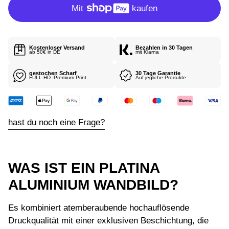
P
R
E
I
Kostenloser Versand
Bezahlen in 30 Tagen
S
ab 50€ in DE
mit Klarna
gestochen Scharf
30 Tage Garantie
FULL HD -Premium Print
Auf jegliche Produkte
hast du noch eine Frage?
WAS IST EIN PLATINA
ALUMINIUM WANDBILD?
Es kombiniert atemberaubende hochauflösende
Druckqualität mit einer exklusiven Beschichtung, die