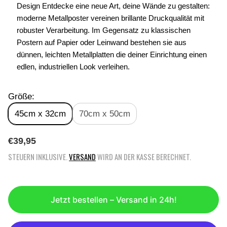
Design Entdecke eine neue Art, deine Wände zu gestalten:
moderne Metallposter vereinen brillante Druckqualität mit
robuster Verarbeitung. Im Gegensatz zu klassischen
Postern auf Papier oder Leinwand bestehen sie aus
dünnen, leichten Metallplatten die deiner Einrichtung einen
edlen, industriellen Look verleihen.
Größe:
45cm x 32cm
70cm x 50cm
R
€39,95
E
STEUERN INKLUSIVE.
VERSAND
WIRD AN DER KASSE BERECHNET.
G
U
L
Ä
Jetzt bestellen – Versand in 24h!
R
E
R