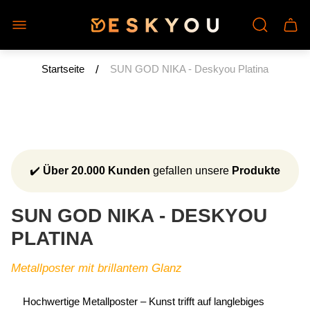
Laden-
Schu
Logo"
des
Wage
/
Startseite
SUN GOD NIKA - Deskyou Platina
✔️
Über 20.000 Kunden
gefallen unsere
Produkte
SUN GOD NIKA - DESKYOU
PLATINA
Metallposter mit brillantem Glanz
Hochwertige Metallposter – Kunst trifft auf langlebiges