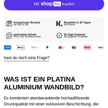
P
R
E
I
Kostenloser Versand
Bezahlen in 30 Tagen
S
ab 50€ in DE
mit Klarna
gestochen Scharf
30 Tage Garantie
FULL HD -Premium Print
Auf jegliche Produkte
hast du noch eine Frage?
WAS IST EIN PLATINA
ALUMINIUM WANDBILD?
Es kombiniert atemberaubende hochauflösende
Druckqualität mit einer exklusiven Beschichtung, die