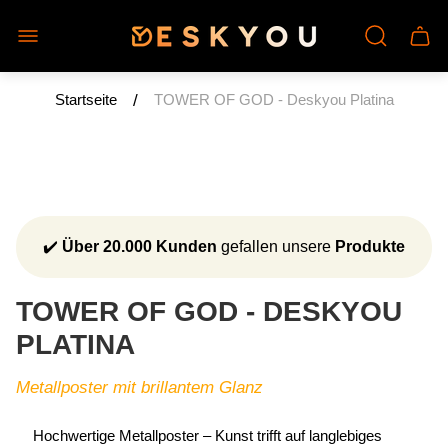
Laden-
Schu
Logo"
des
Wage
/
Startseite
TOWER OF GOD - Deskyou Platina
✔️
Über 20.000 Kunden
gefallen unsere
Produkte
TOWER OF GOD - DESKYOU
PLATINA
Metallposter mit brillantem Glanz
Hochwertige Metallposter – Kunst trifft auf langlebiges