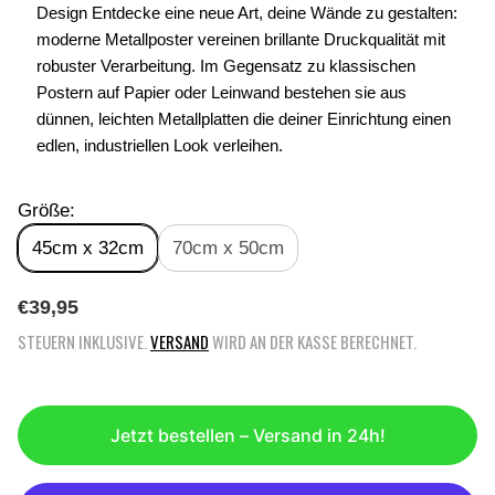
Design Entdecke eine neue Art, deine Wände zu gestalten:
moderne Metallposter vereinen brillante Druckqualität mit
robuster Verarbeitung. Im Gegensatz zu klassischen
Postern auf Papier oder Leinwand bestehen sie aus
dünnen, leichten Metallplatten die deiner Einrichtung einen
edlen, industriellen Look verleihen.
Größe:
45cm x 32cm
70cm x 50cm
R
€39,95
E
STEUERN INKLUSIVE.
VERSAND
WIRD AN DER KASSE BERECHNET.
G
U
L
Ä
Jetzt bestellen – Versand in 24h!
R
E
R