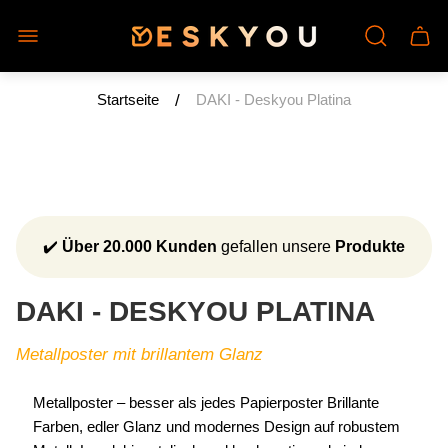
Laden-
Schu
Logo"
des
Wage
/
Startseite
DAKI - Deskyou Platina
✔️
Über 20.000 Kunden
gefallen unsere
Produkte
DAKI - DESKYOU PLATINA
Metallposter mit brillantem Glanz
Metallposter – besser als jedes Papierposter Brillante
Farben, edler Glanz und modernes Design auf robustem