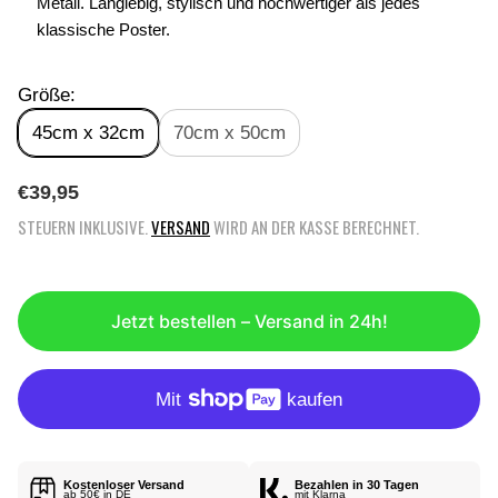
Metall. Langlebig, stylisch und hochwertiger als jedes
klassische Poster.
Größe:
45cm x 32cm
70cm x 50cm
R
€39,95
E
STEUERN INKLUSIVE.
VERSAND
WIRD AN DER KASSE BERECHNET.
G
U
L
Ä
Jetzt bestellen – Versand in 24h!
R
E
R
P
R
E
I
Kostenloser Versand
Bezahlen in 30 Tagen
S
ab 50€ in DE
mit Klarna