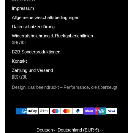
Du erhältst zu jedem Bild kostenlos einen
Magnet-
Impressum
Kleber
und eine zusätzliche Sicherung, damit dein
Allgemeine Geschäftsbedingungen
Kunstwerk stabil hält, ohne die Wand zu
beschädigen.
Datenschutzerklärung
Widerrufsbelehrung & Rückgaberichtlinien
Das System funktioniert auf nahezu
allen
SERVICE
Oberflächen
, egal ob Tapete, Putz oder Holz, und
B2B Sonderproduktionen
hinterlässt keine Flecken oder Löcher.
Kontakt
Zahlung und Versand
DESKYOU
Design, das beeindruckt – Performance, die überzeugt
Deutsch
Deutschland (EUR €)