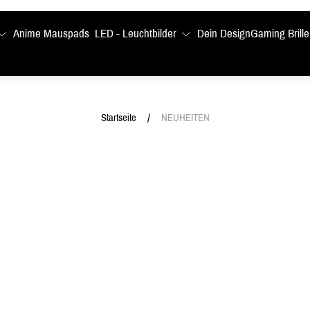
Anime Mauspads
LED - Leuchtbilder
Dein Design
Gaming Brille
/
Startseite
NEUHEITEN
ng:
Produktbezeichnung:
-42% Ausverkauf